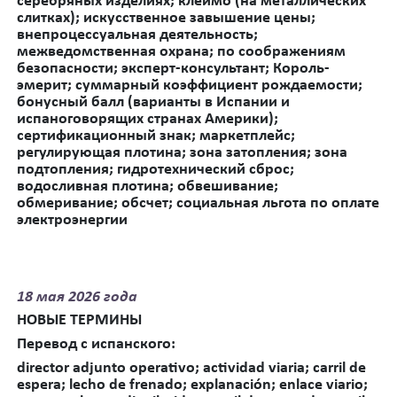
серебряных изделиях; клеймо (на металлических
слитках); искусственное завышение цены;
внепроцессуальная деятельность;
межведомственная охрана; по соображениям
безопасности; эксперт-консультант; Король-
эмерит; суммарный коэффициент рождаемости;
бонусный балл (варианты в Испании и
испаноговорящих странах Америки);
сертификационный знак; маркетплейс;
регулирующая плотина; зона затопления; зона
подтопления; гидротехнический сброс;
водосливная плотина; обвешивание;
обмеривание;
обсчет; социальная льгота по оплате
электроэнергии
18
мая 2026 года
НОВЫЕ ТЕРМИНЫ
Перевод
с
испанского
:
director adjunto operativo;
actividad viaria; carril de
espera; lecho de frenado; explanación; enlace viario;