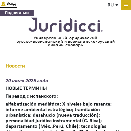
Вход
RU
Подписаться
Универсальный юридический
русско-всеиспанский и всеиспанско-русский
онлайн-словарь
Новости
20
июля 2026 года
НОВЫЕ ТЕРМИНЫ
Перевод
с
испанского
:
alfabetización mediática; X niveles bajo rasante;
informe ambiental estratégico;
tramitación
urbanística; desahucio (nueva traducción);
personalidad jurídica instrumental (C. Rica);
departamento (Méx.,Perú, Chile); tecnologías