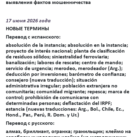
выявления фактов мошенничества
17
июня 2026 года
НОВЫЕ ТЕРМИНЫ
Перевод
с
испанского
:
absolución de la instancia; absolución en la instancia;
proyecto de interés nacional; planta de clasificación
de residuos sólidos; siniestralidad ferroviaria;
banalización; labores de rescate; centro de mando;
servicio de urgencia; merodeo, merodeador (Arg.);
deducción por inversiones; barómetro de confianza;
consejero (nueva traducción); situación
administrativa irregular; población extranjera no
comunitaria; comunidad migrante; repesca; marca de
control; prohibición de comunicarse con
determinadas personas; deflactación del IRPF;
estancia (nuevas traducciones: Arg., Bol., Chile, Ec.,
Hond., Par., Perú, R. Dom. y Ur.)
Перевод с русского:
алмаз, бриллиант, огранка; гранильщик; клеймо на