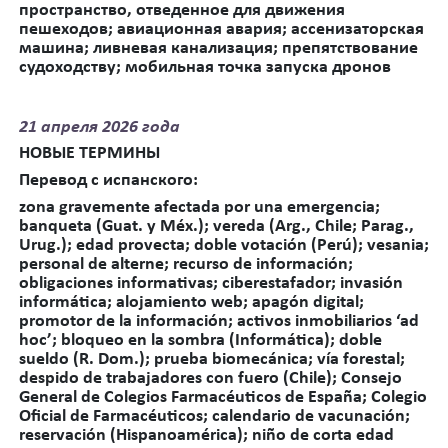
пространство, отведенное для движения
пешеходов; авиационная авария; ассенизаторская
машина; ливневая канализация; препятствование
судоходству; мобильная точка запуска дронов
21
апреля 2026 года
НОВЫЕ ТЕРМИНЫ
Перевод
с
испанского
:
zona gravemente afectada por una emergencia;
banqueta (Guat. y Méx.); vereda (Arg., Chile; Parag.,
Urug.); edad provecta; doble votación (Perú); vesania;
personal de alterne; recurso de información;
obligaciones informativas; ciberestafador; invasión
informática; alojamiento web; apagón digital;
promotor de la información; activos inmobiliarios ‘ad
hoc’; bloqueo en la sombra (Informática); doble
sueldo (R. Dom.); prueba biomecánica; vía forestal;
despido de trabajadores con fuero (Chile);
Consejo
General de Colegios Farmacéuticos de España; Colegio
Oficial de Farmacéuticos; calendario de vacunación;
reservación (Hispanoamérica); niño de corta edad