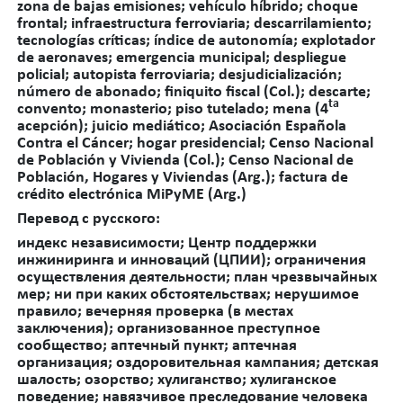
zona de bajas emisiones; vehículo híbrido; choque
frontal; infraestructura ferroviaria; descarrilamiento;
tecnologías críticas; índice de autonomía; explotador
de aeronaves; emergencia municipal; despliegue
policial; autopista ferroviaria; desjudicialización;
número de abonado; finiquito fiscal (Col.); descarte;
ta
convento; monasterio; piso tutelado; mena (4
acepción); juicio mediático; Asociación Española
Contra el Cáncer; hogar presidencial; Censo Nacional
de Población y Vivienda (Col.); Censo Nacional de
Población, Hogares y Viviendas (Arg.); factura de
crédito electrónica MiPyME (Arg.)
Перевод с русского:
индекс независимости; Центр поддержки
инжиниринга и инноваций (ЦПИИ); ограничения
осуществления деятельности; план чрезвычайных
мер; ни при каких обстоятельствах; нерушимое
правило; вечерняя проверка (в местах
заключения);
организованное преступное
сообщество; аптечный пункт; аптечная
организация; оздоровительная кампания; детская
шалость; озорство; хулиганство; хулиганское
поведение;
навязчивое преследование человека