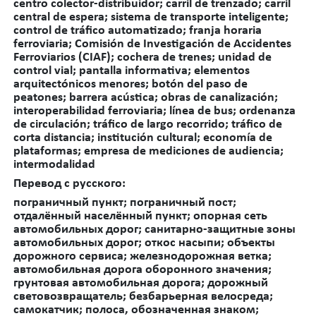
centro colector-distribuidor; carril de trenzado; carril
central de espera; sistema de transporte inteligente;
control de tráfico automatizado;
franja horaria
ferroviaria; Comisión de Investigación de Accidentes
Ferroviarios (CIAF); cochera de trenes;
unidad de
control vial; pantalla informativa; elementos
arquitectónicos menores; botón del paso de
peatones; barrera acústica; obras de canalización;
interoperabilidad ferroviaria; línea de bus; ordenanza
de circulación; tráfico de largo recorrido; tráfico de
corta distancia; institución cultural; economía de
plataformas; empresa de mediciones de audiencia;
intermodalidad
Перевод с русского:
пограничный пункт; пограничный пост;
отдалённый населённый пункт; опорная сеть
автомобильных дорог; санитарно-защитные зоны
автомобильных дорог; откос насыпи; объекты
дорожного сервиса; железнодорожная ветка;
автомобильная дорога оборонного значения;
грунтовая автомобильная дорога; дорожный
световозвращатель; безбарьерная велосреда;
самокатчик; полоса, обозначенная знаком;