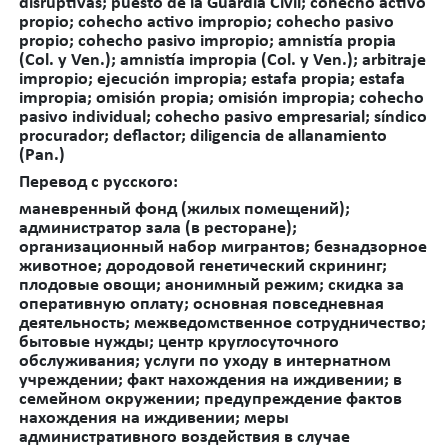
disruptivas; puesto de la Guardia Civil; cohecho activo
propio; cohecho activo impropio; cohecho pasivo
propio; cohecho pasivo impropio;
amnistía propia
(Col. y Ven.); amnistía impropia (Col. y Ven.);
arbitraje
impropio; ejecución impropia; estafa propia; estafa
impropia; omisión propia; omisión impropia; cohecho
pasivo individual; cohecho pasivo empresarial; síndico
procurador; deflactor; diligencia de allanamiento
(Pan.)
Перевод с русского:
маневренный фонд (жилых помещений);
администратор зала (в ресторане);
организационный набор мигрантов; безнадзорное
животное; дородовой генетический скрининг;
плодовые овощи; анонимный режим; скидка за
оперативную оплату; основная повседневная
деятельность; межведомственное сотрудничество;
бытовые нужды; центр круглосуточного
обслуживания; услуги по уходу в интернатном
учреждении; факт нахождения на иждивении; в
семейном окружении; предупреждение фактов
нахождения на иждивении; меры
административного воздействия в случае