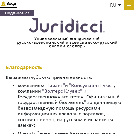
Вход
RU
Подписаться
Универсальный юридический
русско-всеиспанский и всеиспанско-русский
онлайн-словарь
Благодарность
Выражаю глубокую признательность:
компаниям
"Гарант"
и
"КонсультантПлюс"
,
компании
"Волтерс Клувер"
и
Государственному агентству "Официальный
государственный бюллетень" за ценнейшую
безвозмездную помощь ресурсами
информационно-правовых порталов,
соответственно, на русском и испанском
языках;
Олегу Губареву, члену Адвокатской палаты