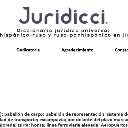
Diccionario jurídico universal
hispánico-ruso y ruso-panhispánico en l
Dedicatoria
Agradecimiento
Conta
; pabellón de cargo; pabellón de representación; sistema d
ad de transporte; escampavía; por delante del plazo marcad
ejorada; zurra; honra; línea ferroviaria elevada; Aeropuert