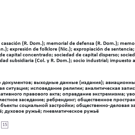
e casación (R. Dom.); memorial de defensa (R. Dom.); mem
.); expresión de folklore (Nic.); expropiación de sentencia;
de capital concentrado; sociedad de capital disperso; socie
dad subsidiaria (Col. y R. Dom.); socio industrial; impuesto a
ю документов; выходные данные (издания); авиационны
ая ситуация; исповедание религии; аналитическая запи
ативного правового акта; оправдание экстремизма; уво
естное заседание; ребрендинг; общественное простран
бъекты социальной застройки; общественно-деловая за
; духовое ружьё; пневматическое ружьё
15