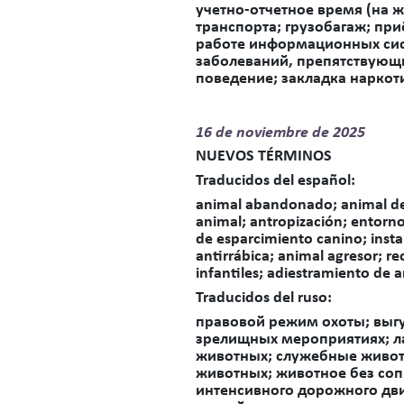
учетно-отчетное время (на 
транспорта; грузобагаж; пр
работе информационных сис
заболеваний, препятствующ
поведение; закладка наркот
16 de
noviembre de 2025
NUEVOS TÉRMINOS
Traducidos del español
:
animal abandonado; animal des
animal; antropización; entorno
de esparcimiento canino; inst
antirrábica; animal agresor; re
infantiles; adiestramiento de 
Traducidos del ruso:
правовой режим охоты; выгу
зрелищных мероприятиях; л
животных; служебные живот
животных; животное без соп
интенсивного дорожного дви