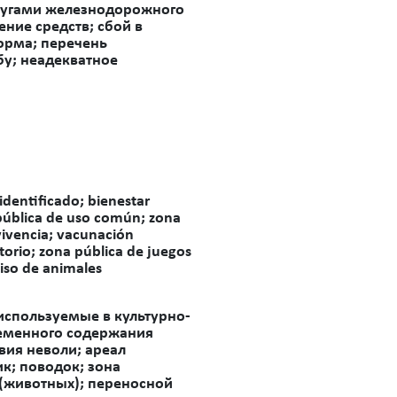
слугами железнодорожного
ние средств; сбой в
орма; перечень
у; неадекватное
dentificado; bienestar
 pública de uso común; zona
vivencia; vacunación
atorio; zona pública de juegos
miso de animales
используемые в культурно-
ременного содержания
ия неволи; ареал
к; поводок; зона
 (животных); переносной