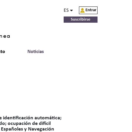
ES
Entrar
Suscribirse
ínea
cto
Noticias
e identificación automática;
o; ocupación de difícil
os Españoles y Navegación