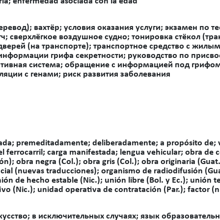
oria; enfermedad asociada con la edad
ревод); вахтёр; условия оказания услуги; экзамен по 
; сверхлёгкое воздушное судно; тонировка стёкол (тра
дверей (на транспорте); транспортное средство с жилы
с информации грифа секретности; руководство по присв
вная система; обращение с информацией под грифом 
ляции с генами; риск развития заболевания
ada; premeditadamente; deliberadamente; a propósito de; v
el ferrocarril; carga manifestada; lengua vehicular; obra de
n); obra negra (Col.); obra gris (Col.); obra originaria (Guat
cial (nuevas traducciones); organismo de radiodifusión (Guat.
nión de hecho estable (Nic.);
unión libre (Bol. y Ec.); unión
vo (Nic.);
unidad operativa de contratación (Par.); factor 
усство; в исключительных случаях;
язык образовательн