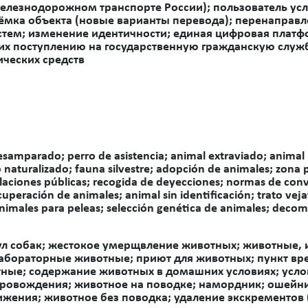
железнодорожном транспорте России); пользователь у
иёмка объекта (новые варианты перевода);
перенаправле
тем; изменение идентичности; единая цифровая платф
их поступлению на государственную гражданскую служб
ических средств
amparado; perro de asistencia; animal extraviado; animal i
 naturalizado; fauna silvestre; adopción de animales; zona
alaciones públicas; recogida de deyecciones; normas de con
cuperación de animales; animal sin identificación; trato vej
animales para peleas; selección genética de animales; deco
л собак; жестокое умерщвление животных; животные, 
абораторные животные; приют для животных; пункт в
ные; содержание животных в домашних условиях; услов
ровождения; животное на поводке; намордник; ошейни
жения; животное без поводка; удаление экскрементов