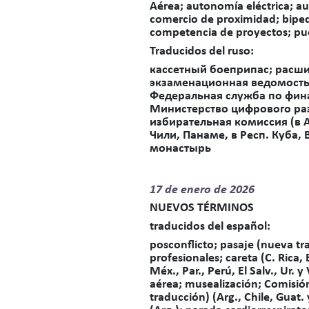
Aérea; autonomía eléctrica; au
comercio de proximidad; bipe
competencia de proyectos; pues
Traducidos del ruso:
кассетный боеприпас; расш
экзаменационная ведомость
Федеральная служба по фина
Министерство цифрового ра
избирательная комиссия (в 
Чили, Панаме, в Респ. Куба,
монастырь
17 de
enero de 2026
NUEVOS TÉRMINOS
traducidos del español
:
posconflicto; pasaje (nueva tr
profesionales; careta (C. Rica, 
Méx., Par., Perú, El Salv., Ur.
aérea; musealización; Comisión
traducción) (Arg., Chile, Guat.