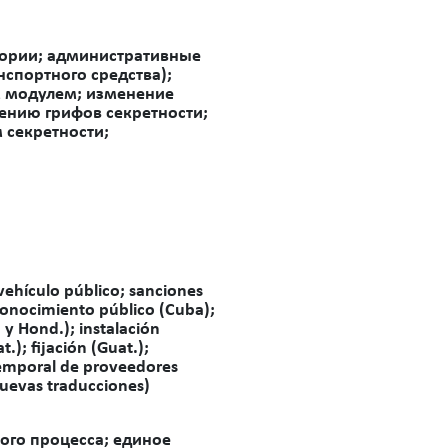
теории; административные
нспортного средства);
м модулем; изменение
оению грифов секретности;
секретности;
ehículo público; sanciones
 conocimiento público (Cuba);
. y Hond.); instalación
); fijación (Guat.);
 temporal de proveedores
(nuevas traducciones)
ого процесса; единое