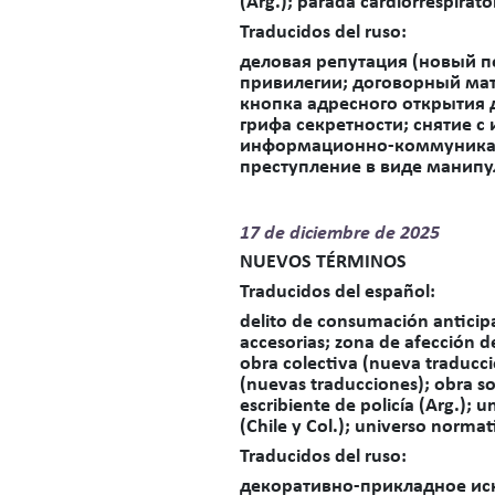
(Arg.); parada cardiorrespirat
Traducidos del ruso:
деловая репутация (новый пе
привилегии; договорный матч
кнопка адресного открытия 
грифа секретности; снятие 
информационно-коммуникати
преступление в виде манипу
17 de
diciembre de 2025
NUEVOS TÉRMINOS
Traducidos del español
:
delito de consumación anticip
accesorias; zona de afección d
obra colectiva (nueva traducció
(nuevas traducciones); obra so
escribiente de policía (Arg.); u
(Chile y Col.); universo normati
Traducidos del ruso:
декоративно-прикладное иск