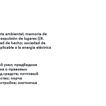
oria ambiental; memoria de
 expulsión de lugares ((R.
dad de hecho; sociedad de
plicable a la energía eléctrica
й узел; предбедное
ска о правовых
д средств; почтовый
ство; порча
стройка; охотничье