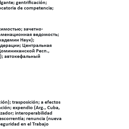
gante; gentrificación;
ocatoria de competencia;
имостью; зачетно-
аменационная ведомость;
кадемии Наук);
едерации; Центральная
 Доминиканской Респ.,
е); автокефальный
ón); trasposición; a efectos
icación; expendio (Arg., Cuba,
izador; interoperabilidad
 escorrentía; renuncia (nueva
 Seguridad en el Trabajo