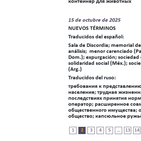
контейнер для животных
15 de
octubre de 2025
NUEVOS TÉRMINOS
Traducidos del español
:
Sala de Discordia; memorial d
análisis; menor carenciado (Pan
Dom.); expurgación; sociedad 
solidaridad social (Méx.); socie
(Arg.)
Traducidos del ruso:
требования к представлени
население; трудная жизненн
последствиях принятия норм
оператор; расширенное совм
общественного имущества; о
общество; капсюльное ружьё
1
2
3
4
5
...
13
14