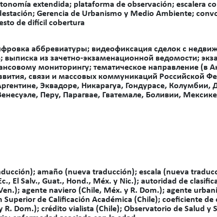
tonomía extendida; plataforma de observación; escalera col
destación; Gerencia de Urbanismo y Medio Ambiente; conv
to de difícil cobertura
ифровка аббревиатуры; видеофиксация сделок с недвиж
; выписка из зачетно-экзаменационной ведомости; экз
нсовому мониторингу; тематическое направление (в А
звития, связи и массовых коммуникаций Российской Ф
Аргентине, Эквадоре, Никарагуа, Гондурасе, Колумбии,
 Венесуэле, Перу, Парагвае, Гватемале, Боливии, Мексик
aducción); amaño (nueva traducción); escala (nueva traducci
Ec., El Salv., Guat., Hond., Méx. y Nic.); autoridad de clasif
 y Ven.); agente naviero (Chile, Méx. y R. Dom.); agente urban
 Superior de Calificación Académica (Chile); coeficiente de
 y R. Dom.); crédito vialista (Chile); Observatorio de Salud y